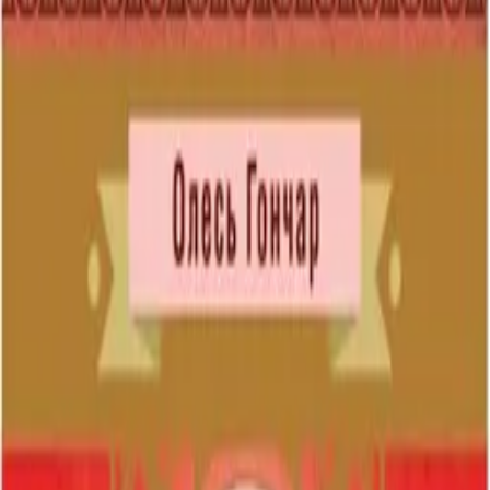
Видавничий дім
ЦУЛ
Кошик
Увійти
Каталог
Хіти продажів
Новинки