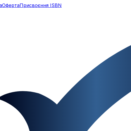
а
Оферта
Присвоєння ISBN