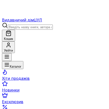
Видавничий дім
ЦУЛ
Кошик
Увійти
Каталог
Хіти продажів
Новинки
Ексклюзив